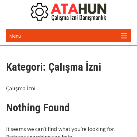
Skip
to
content
Oturma İzni | Yabancılara İkamet
Yabancı Danışmanlık Hizmetleri
Menu
İzni, Çalışma İzni Alma
Kategori:
Çalışma İzni
Çalışma İzni
Nothing Found
It seems we can’t find what you’re looking for.
Perhaps searching can help.