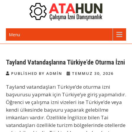
Skip
to
content
Oturma İzni | Yabancılara İkamet
Yabancı Danışmanlık Hizmetleri
Menu
İzni, Çalışma İzni Alma
Tayland Vatandaşlarına Türkiye’de Oturma İzni
PUBLISHED BY ADMIN
TEMMUZ 30, 2026
Tayland vatandaşları Türkiye’de oturma izni
başvurusu yapmak için Türkiye’ye giriş yapmalıdır.
Öğrenci ve çalışma izni vizeleri ise Türkiye’de veya
kendi ülkesinde başvuru yaparak gelebilme
imkanları vardır. Özellikle İngilizce bilen Tai
vatandaşları özellikle turizm bölgelerinde otellerde