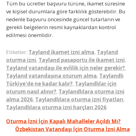
Tüm bu ücretler başvuru türüne, ikamet süresine
ve kişisel durumlara göre farklılık gösterebilir. Bu
nedenle başvuru öncesinde güncel tutarların ve
gerekli belgelerin resmi kaynaklardan kontrol
edilmesi önemlidir.
Etiketler:
Tayland ikamet izni alma
,
Tayland
oturma izni
,
Tayland pasaportu ile ikamet izni
,
Tayland vatandaşı ile evlilik için neler gerekir?
,
Tayland vatandaşına oturum alma
,
Taylandlı
Türkiye'de ne kadar kalır?
,
Taylandlılar için
oturum nasıl alınır?
,
Taylandlılara oturma izni
alma 2026
,
Taylandlılara oturma izni fiyatları
,
Taylandlılara oturma izni harçları 2026
Yazı
Oturma İzni İçin Kapalı Mahalleler Açıldı Mı?
Özbekistan Vatandaşı İçin Oturma İzni Alma
gezinmesi