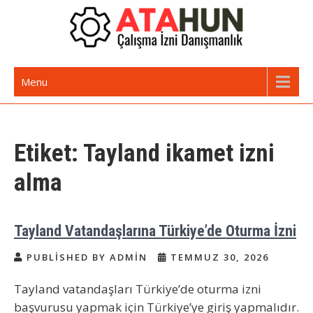
Skip
to
content
Oturma İzni | Yabancılara İkamet
Yabancı Danışmanlık Hizmetleri
Menu
İzni, Çalışma İzni Alma
Etiket:
Tayland ikamet izni
alma
Tayland Vatandaşlarına Türkiye’de Oturma İzni
PUBLISHED BY ADMIN
TEMMUZ 30, 2026
Tayland vatandaşları Türkiye’de oturma izni
başvurusu yapmak için Türkiye’ye giriş yapmalıdır.